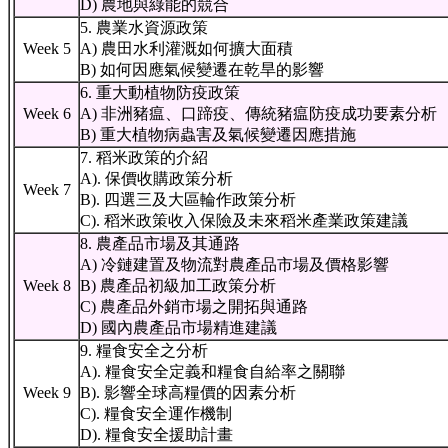
D) 農地與綠能的競合
5. 農業水資源政策
Week 5
A) 農田水利灌溉如何擴大面積
B) 如何因應氣候變遷在乾旱的影響
6. 重大動植物防疫政策
Week 6
A) 非洲豬瘟、口蹄疫、傳統豬瘟防疫成功要素分析
B) 重大植物病蟲害及氣候變遷因應措施
7. 稻米政策的介紹
A). 保價收購政策分析
Week 7
B). 四選三及大區輪作政策分析
C). 稻米政策收入保險及未來稻米產業政策建議
8. 農產品市場及其通路
A) 冷鏈建置及物流對農產品市場及價格影響
Week 8
B) 農產品初級加工政策分析
C) 農產品外銷市場之開拓與通路
D) 國內農產品市場精進建議
9. 糧食安全之分析
A). 糧食安全定義和糧食自給率之關聯
Week 9
B). 影響全球高糧價的因素分析
C). 糧食安全運作機制
D). 糧食安全援助計畫