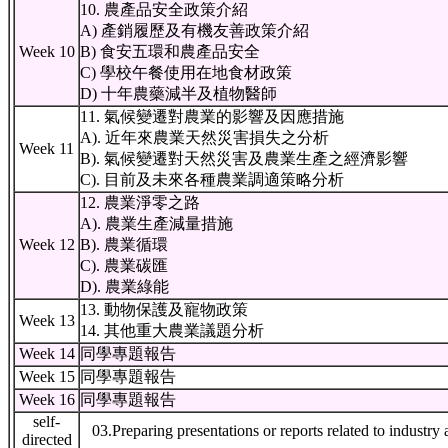
10. 農產品安全政策介紹
A) 產銷履歷及有機友善政策介紹
Week 10
B) 食安五環和農產品安全
C) 學校午餐使用在地食材政策
D) 十年農藥減半及植物醫師
11. 氣候變遷對農業的影響及因應措施
A). 近年來農業天然災害損失之分析
Week 11
B). 氣候變遷對天然災害及農業生產之經濟影響
C). 目前及未來各種農業調適策略分析
12. 農業淨零之路
A). 農業生產減量措施
Week 12
B). 農業循環
C). 農業碳匯
D). 農業綠能
13. 動物保護及寵物政策
Week 13
14. 其他重大農業議題分析
Week 14
同學專題報告
Week 15
同學專題報告
Week 16
同學專題報告
self-
03.Preparing presentations or reports related to industry
directed