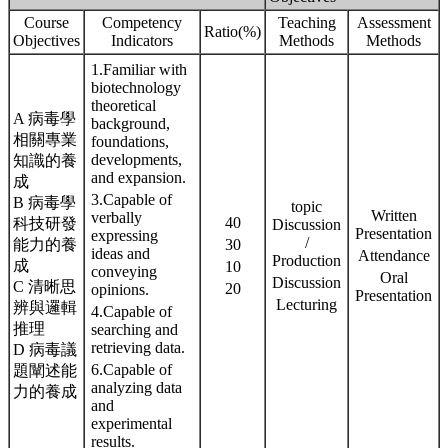
Course
Competency
Teaching
Assessment
Ratio(%)
Objectives
Indicators
Methods
Methods
1.Familiar with
biotechnology
theoretical
A 病毒學
background,
相關專業
foundations,
developments,
知識的養
and expansion.
成
3.Capable of
B 病毒學
topic
Written
verbally
40
科技研發
Discussion
Presentation
expressing
/
能力的養
30
ideas and
Attendance
Production
成
10
conveying
Oral
Discussion
C 清晰思
20
opinions.
Presentation
Lecturing
辨與邏輯
4.Capable of
推理
searching and
retrieving data.
D 病毒議
6.Capable of
題闡述能
analyzing data
力的養成
and
experimental
results.