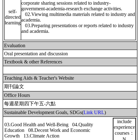
corporate sharing sessions related to industry-
government-academia-research exchange activities.
self-
02.Viewing multimedia materials related to industry and
directed
academia.
learning
03.Preparing presentations or reports related to industry
and academia.
Evaluation
Oral presentation and discussion
Textbook & other References
Teaching Aids & Teacher's Website
期刊論文
Office Hours
每週星期四下午五-六點
Sustainable Development Goals, SDGs(
Link URL
)
include
03.Good Health and Well-Being 04.Quality
experience
Education 08.Decent Work and Economic
courses：
Growth 13.Climate Action
N