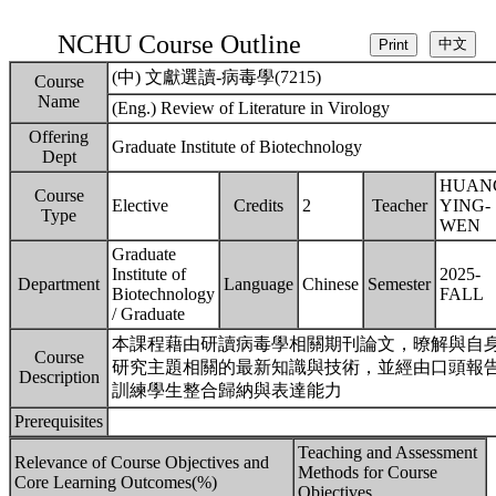
NCHU Course Outline
(中) 文獻選讀-病毒學(7215)
Course
Name
(Eng.) Review of Literature in Virology
Offering
Graduate Institute of Biotechnology
Dept
HUAN
Course
Elective
Credits
2
Teacher
YING-
Type
WEN
Graduate
Institute of
2025-
Department
Language
Chinese
Semester
Biotechnology
FALL
/ Graduate
本課程藉由研讀病毒學相關期刊論文，暸解與自
Course
研究主題相關的最新知識與技術，並經由口頭報
Description
訓練學生整合歸納與表達能力
Prerequisites
Teaching and Assessment
Relevance of Course Objectives and
Methods for Course
Core Learning Outcomes(%)
Objectives