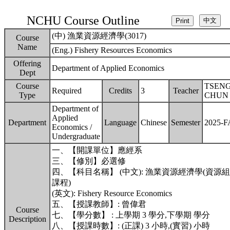
NCHU Course Outline
(中) 漁業資源經濟學(3017)
Course
Name
(Eng.) Fishery Resources Economics
Offering
Department of Applied Economics
Dept
Course
TSENG
Required
Credits
3
Teacher
Type
CHUN
Department of
Applied
Department
Language
Chinese
Semester
2025-
Economics /
Undergraduate
一、【開課單位】應經系
三、【修別】必選修
四、【科目名稱】 (中文): 漁業資源經濟學(資源組
課程)
(英文): Fishery Resource Economics
五、【授課教師】: 曾偉君
Course
七、【學分數】 : 上學期 3 學分,下學期 學分
Description
八、【授課時數】: (正課) 3 小時,(實習) 小時