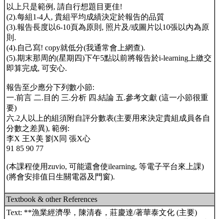
以上只是範例, 請自行想題目更佳!
(2).每組1-4人, 貴組平均成績決定於報告的品質
(3).報告長度以6-10頁為原則, 照片及/或圖片以10張以內為原
則.
(4).自己寫! copy就低分(我通常會上網查).
(5).期末那周的(星期四)下午5點以前將報告於i-learning上繳交
即算完成, 可安心.
報告至少應分下列數小節:
一.前言 二.目的 三.分析 四.結論 五.參考文獻 (這一小節很重
要)
六.2人以上的組須附自評分數表(主要用來決定貴組成員各自
分數之差異), 範例:
李X 王X美 劉X同 張X心
91 85 90 77
(本課程使用zuvio, 可能還會使ilearning, 等電子平台來上課)
(將會安排值日生關電器及門窗).
Textbook & other References
Text: **漁業經濟學，陳清春，莊慶達/著華泰文化 (主要)