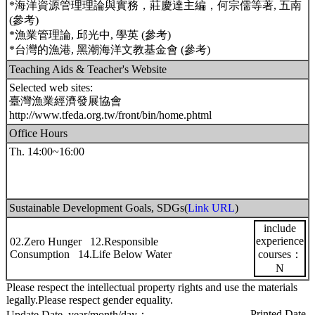
*海洋資源管理理論與實務，莊慶達主編，何宗儒等著, 五南
(參考)
*漁業管理論, 邱光中, 學英 (參考)
*台灣的漁港, 黑潮海洋文教基金會 (參考)
Teaching Aids & Teacher's Website
Selected web sites:
臺灣漁業經濟發展協會
http://www.tfeda.org.tw/front/bin/home.phtml
Office Hours
Th. 14:00~16:00
Sustainable Development Goals, SDGs(
Link URL
)
include
experience
02.Zero Hunger 12.Responsible
Consumption 14.Life Below Water
courses：
N
Please respect the intellectual property rights and use the materials
legally.Please respect gender equality.
Printed Date,
Update Date, year/month/day：