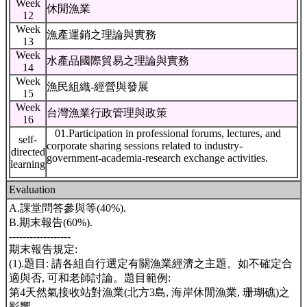
Week
休閒漁業
12
Week
漁產運銷之理論與實務
13
Week
水產品國際貿易之理論與實務
14
Week
漁民組織-經營與發展
15
Week
台灣漁業行政管理與政策
16
01.Participation in professional forums, lectures, and
self-
corporate sharing sessions related to industry-
directed
government-academia-research exchange activities.
learning
Evaluation
A.課堂問答參與等(40%).
B.期末報告(60%).
------------------
期末報告規定:
(1).題目: 請各組自行選定有關漁業經濟之主題。如不確定合
適與否, 可和老師討論。題目範例:
第4天然氣接收站對漁業(北方3島, 海岸休閒漁業, 珊瑚礁)之
影響