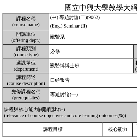
國立中興大學教學大
(中) 專題討論(二)(9062)
課程名稱
(course name)
(Eng.) Seminar (II)
開課單位
獸醫系
(offering dept.)
課程類別
必修
(course type)
選課單位
獸醫博博士班
(department)
課程簡述
口頭報告
(course description)
先修課程名稱
專題討論(一)
(prerequisites)
課程與核心能力關聯配比(%)
(relevance of course objectives and core learning outcomes(%))
課程目標
核心能力