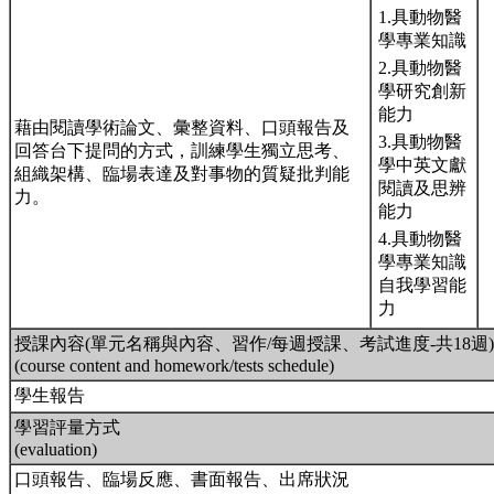
1.具動物醫
學專業知識
2.具動物醫
學研究創新
能力
藉由閱讀學術論文、彙整資料、口頭報告及
3.具動物醫
回答台下提問的方式，訓練學生獨立思考、
學中英文獻
組織架構、臨場表達及對事物的質疑批判能
閱讀及思辨
力。
能力
4.具動物醫
學專業知識
自我學習能
力
授課內容(單元名稱與內容、習作/每週授課、考試進度-共18週)
(course content and homework/tests schedule)
學生報告
學習評量方式
(evaluation)
口頭報告、臨場反應、書面報告、出席狀況